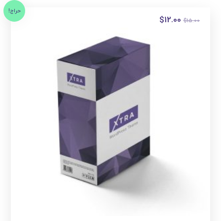
حراج!
$
12.00
$
15.00